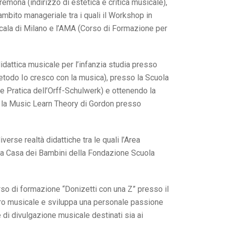
remona (indirizzo di estetica e critica musicale),
mbito manageriale tra i quali il Workshop in
ala di Milano e l’AMA (Corso di Formazione per
dattica musicale per l’infanzia studia presso
etodo Io cresco con la musica), presso la Scuola
Pratica dell’Orff-Schulwerk) e ottenendo la
con la Music Learn Theory di Gordon presso
rse realtà didattiche tra le quali l’Area
e la Casa dei Bambini della Fondazione Scuola
rso di formazione “Donizetti con una Z” presso il
tro musicale e sviluppa una personale passione
 di divulgazione musicale destinati sia ai